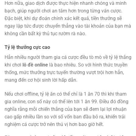
Hơn nữa, giao dịch được thực hiện nhanh chóng và minh
bạch, giúp người chơi an tâm hơn trong từng ván cược.
Đặc biệt, khi dự đoán chính xác kết quả, tiền thưởng sẽ
ngay lập tức được chuyển thẳng vào tài khoản của bạn mà
không cần bất kỳ thủ tục rườm rà nào.
Tỷ lệ thưởng cực cao
Hẳn nhiều người tham gia cá cược đều tò mò về tỷ lệ thắng
khi chơi
lô đề online
là bao nhiêu. So với hình thức truyền
thống, mức thưởng trực tuyến thường vượt trội hơn hẳn,
mang đến cơ hội sinh lời hấp dẫn.
Nếu chơi offline, tỷ lệ ăn có thể chỉ là 1 ăn 70 thì khi tham
gia online, con số này có thể lên tới 1 ăn 99. Điều đó đồng
nghĩa rằng mỗi chiến thắng của bạn sẽ đem lại lợi nhuận
cao gấp nhiều lần so với số vốn ban đầu bỏ ra, khiến trải
nghiệm cá cược trở nên thú vị hơn bao giờ hết.