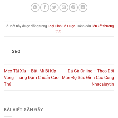
Bài viết này được đăng trong
Loại Hình Cá Cược
. Đánh dấu
liên kết thường
trực
.
SEO
Mẹo Tài Xỉu – Bật Mí Bí Kíp
Đá Gà Online – Theo Dõi
Vàng Thắng Đậm Chuẩn Cao
Màn Đọ Sức Đỉnh Cao Cùng
Thủ
Nhacaiuytin
BÀI VIẾT GẦN ĐÂY