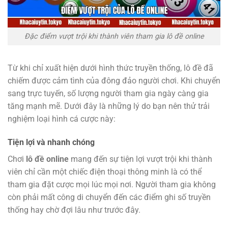
Đặc điểm vượt trội khi thành viên tham gia lô đề online
Từ khi chỉ xuất hiện dưới hình thức truyền thống, lô đề đã
chiếm được cảm tình của đông đảo người chơi. Khi chuyển
sang trực tuyến, số lượng người tham gia ngày càng gia
tăng mạnh mẽ. Dưới đây là những lý do bạn nên thử trải
nghiệm loại hình cá cược này:
Tiện lợi và nhanh chóng
Chơi
lô đề online
mang đến sự tiện lợi vượt trội khi thành
viên chỉ cần một chiếc điện thoại thông minh là có thể
tham gia đặt cược mọi lúc mọi nơi. Người tham gia không
còn phải mất công di chuyển đến các điểm ghi số truyền
thống hay chờ đợi lâu như trước đây.