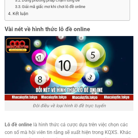
Dùng phương pháp chạm tổng đề
Giải mã giấc mơ khi chơi lô đề online
Kết luận
Vài nét về hình thức lô đề online
Đôi điều về loại hình lô đề trực tuyến
Lô đề online
là hình thức cá cược dựa trên việc chọn các
con số mà hội viên tin rằng sẽ xuất hiện trong KQXS. Khác