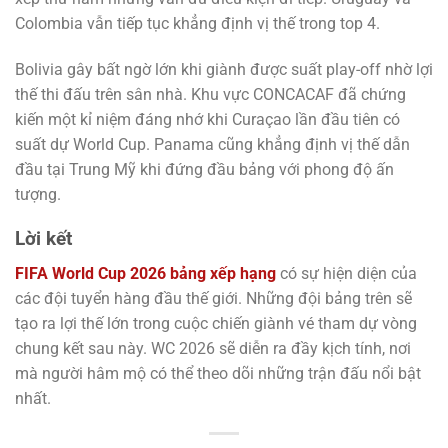
Colombia vẫn tiếp tục khẳng định vị thế trong top 4.
Bolivia gây bất ngờ lớn khi giành được suất play-off nhờ lợi
thế thi đấu trên sân nhà. Khu vực CONCACAF đã chứng
kiến một kỉ niệm đáng nhớ khi Curaçao lần đầu tiên có
suất dự World Cup. Panama cũng khẳng định vị thế dẫn
đầu tại Trung Mỹ khi đứng đầu bảng với phong độ ấn
tượng.
Lời kết
FIFA World Cup 2026 bảng xếp hạng
có sự hiện diện của
các đội tuyển hàng đầu thế giới. Những đội bảng trên sẽ
tạo ra lợi thế lớn trong cuộc chiến giành vé tham dự vòng
chung kết sau này. WC 2026 sẽ diễn ra đầy kịch tính, nơi
mà người hâm mộ có thể theo dõi những trận đấu nổi bật
nhất.