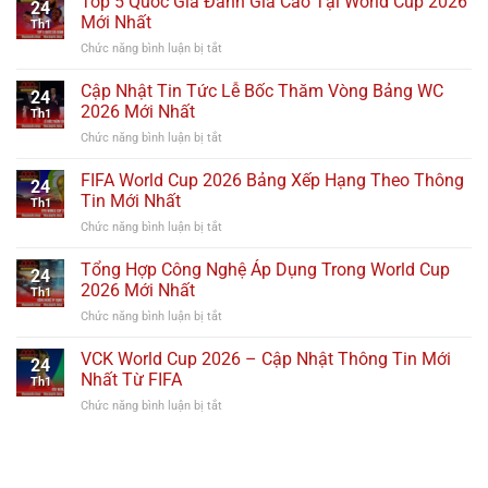
Top 5 Quốc Gia Đánh Giá Cao Tại World Cup 2026
24
Mới Nhất
Th1
Chức năng bình luận bị tắt
ở
Top
5
Cập Nhật Tin Tức Lễ Bốc Thăm Vòng Bảng WC
24
Quốc
2026 Mới Nhất
Th1
Gia
Chức năng bình luận bị tắt
ở
Đánh
Cập
Giá
Nhật
FIFA World Cup 2026 Bảng Xếp Hạng Theo Thông
Cao
24
Tin
Tại
Tin Mới Nhất
Th1
Tức
World
Chức năng bình luận bị tắt
ở
Lễ
Cup
FIFA
Bốc
2026
World
Tổng Hợp Công Nghệ Áp Dụng Trong World Cup
Thăm
Mới
24
Cup
Vòng
2026 Mới Nhất
Nhất
Th1
2026
Bảng
Chức năng bình luận bị tắt
ở
Bảng
WC
Tổng
Xếp
2026
Hợp
VCK World Cup 2026 – Cập Nhật Thông Tin Mới
Hạng
Mới
24
Công
Theo
Nhất Từ FIFA
Nhất
Th1
Nghệ
Thông
Chức năng bình luận bị tắt
ở
Áp
Tin
VCK
Dụng
Mới
World
Trong
Nhất
Cup
World
2026
Cup