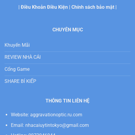
|
Điều Khoản Điều Kiện
|
Chính sách bảo mật
|
CHUYÊN MỤC
Khuyến Mãi
REVIEW NHÀ CÁI
Cổng Game
SHARE BÍ KIẾP
THÔNG TIN LIÊN HỆ
Website:
aggravationoptic.ru.com
Email:
nhacaiuytintokyo@gmail.com