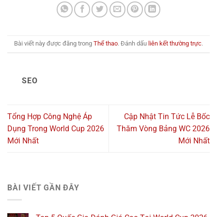
Bài viết này được đăng trong
Thể thao
. Đánh dấu
liên kết thường trực
.
SEO
Tổng Hợp Công Nghệ Áp
Cập Nhật Tin Tức Lễ Bốc
Dụng Trong World Cup 2026
Thăm Vòng Bảng WC 2026
Mới Nhất
Mới Nhất
BÀI VIẾT GẦN ĐÂY