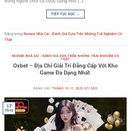
đồng người chơi cá cược cũng như […]
TIẾP TỤC ĐỌC
→
Đăng trong
Review Nhà Cái - Đánh Giá Dựa Trên Những Trải Nghiệm Có
Thật
REVIEW NHÀ CÁI - ĐÁNH GIÁ DỰA TRÊN NHỮNG TRẢI NGHIỆM CÓ
THẬT
Oxbet – Địa Chỉ Giải Trí Đẳng Cấp Với Kho
Game Đa Dạng Nhất
ĐĂNG VÀO
THÁNG 10 17, 2025
BỞI
SEO
17
Th10