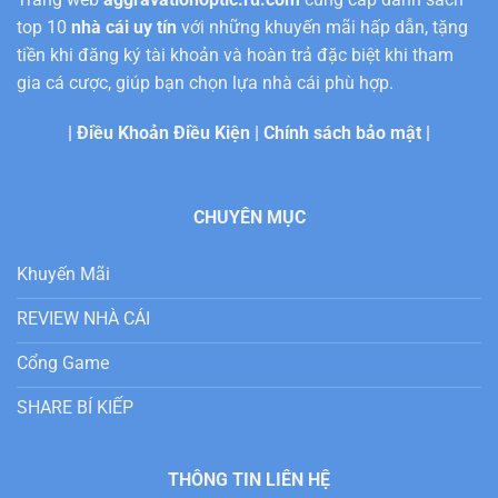
top 10
nhà cái uy tín
với những khuyến mãi hấp dẫn, tặng
tiền khi đăng ký tài khoản và hoàn trả đặc biệt khi tham
gia cá cược, giúp bạn chọn lựa nhà cái phù hợp.
|
Điều Khoản Điều Kiện
|
Chính sách bảo mật
|
CHUYÊN MỤC
Khuyến Mãi
REVIEW NHÀ CÁI
Cổng Game
SHARE BÍ KIẾP
THÔNG TIN LIÊN HỆ