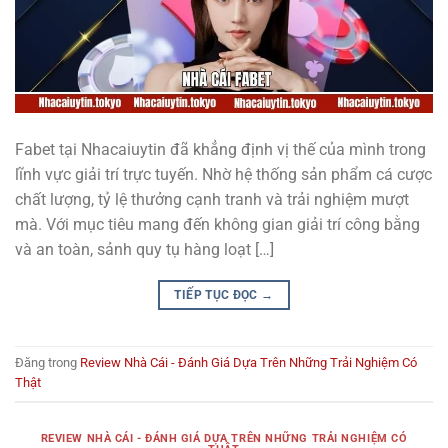
Fabet tại Nhacaiuytin đã khẳng định vị thế của mình trong
lĩnh vực giải trí trực tuyến. Nhờ hệ thống sản phẩm cá cược
chất lượng, tỷ lệ thưởng cạnh tranh và trải nghiệm mượt
mà. Với mục tiêu mang đến không gian giải trí công bằng
và an toàn, sảnh quy tụ hàng loạt […]
TIẾP TỤC ĐỌC
→
Đăng trong
Review Nhà Cái - Đánh Giá Dựa Trên Những Trải Nghiệm Có
Thật
REVIEW NHÀ CÁI - ĐÁNH GIÁ DỰA TRÊN NHỮNG TRẢI NGHIỆM CÓ