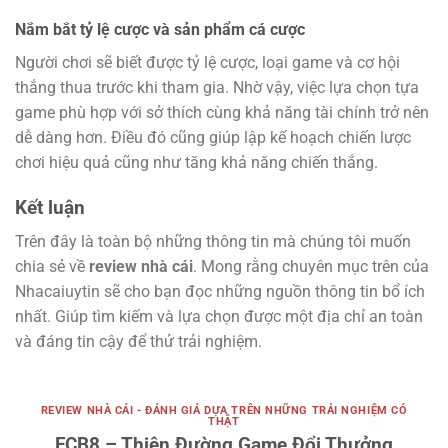
Nắm bắt tỷ lệ cược và sản phẩm cá cược
Người chơi sẽ biết được tỷ lệ cược, loại game và cơ hội
thắng thua trước khi tham gia. Nhờ vậy, việc lựa chọn tựa
game phù hợp với sở thích cùng khả năng tài chính trở nên
dễ dàng hơn. Điều đó cũng giúp lập kế hoạch chiến lược
chơi hiệu quả cũng như tăng khả năng chiến thắng.
Kết luận
Trên đây là toàn bộ những thông tin mà chúng tôi muốn
chia sẻ về
review nhà cái
. Mong rằng chuyên mục trên của
Nhacaiuytin sẽ cho bạn đọc những nguồn thông tin bổ ích
nhất. Giúp tìm kiếm và lựa chọn được một địa chỉ an toàn
và đáng tin cậy để thử trải nghiệm.
REVIEW NHÀ CÁI - ĐÁNH GIÁ DỰA TRÊN NHỮNG TRẢI NGHIỆM CÓ
THẬT
FCB8 – Thiên Đường Game Đổi Thưởng