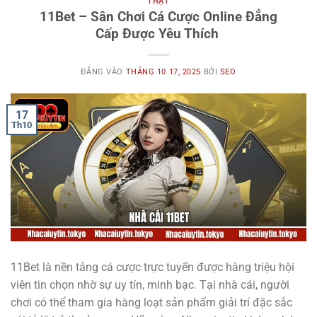
THẬT
11Bet – Sân Chơi Cá Cược Online Đẳng
Cấp Được Yêu Thích
ĐĂNG VÀO
THÁNG 10 17, 2025
BỞI
SEO
17
Th10
11Bet là nền tảng cá cược trực tuyến được hàng triệu hội
viên tin chọn nhờ sự uy tín, minh bạc. Tại nhà cái, người
chơi có thể tham gia hàng loạt sản phẩm giải trí đặc sắc