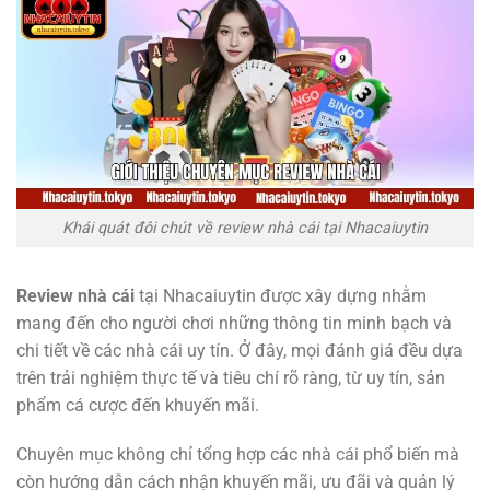
Khái quát đôi chút về review nhà cái tại Nhacaiuytin
Review nhà cái
tại Nhacaiuytin được xây dựng nhằm
mang đến cho người chơi những thông tin minh bạch và
chi tiết về các nhà cái uy tín. Ở đây, mọi đánh giá đều dựa
trên trải nghiệm thực tế và tiêu chí rõ ràng, từ uy tín, sản
phẩm cá cược đến khuyến mãi.
Chuyên mục không chỉ tổng hợp các nhà cái phổ biến mà
còn hướng dẫn cách nhận khuyến mãi, ưu đãi và quản lý