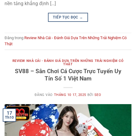
nền tảng khẳng định […]
TIẾP TỤC ĐỌC
→
Đăng trong
Review Nhà Cái - Đánh Giá Dựa Trên Những Trải Nghiệm Có
Thật
REVIEW NHÀ CÁI - ĐÁNH GIÁ DỰA TRÊN NHỮNG TRẢI NGHIỆM CÓ
THẬT
SV88 – Sân Chơi Cá Cược Trực Tuyến Uy
Tín Số 1 Việt Nam
ĐĂNG VÀO
THÁNG 10 17, 2025
BỞI
SEO
17
Th10