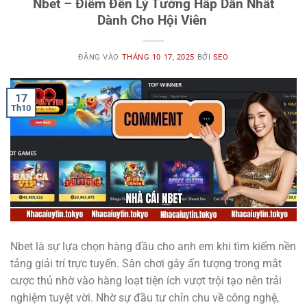
Nbet – Điểm Đến Lý Tưởng Hấp Dẫn Nhất
Dành Cho Hội Viên
ĐĂNG VÀO
THÁNG 10 17, 2025
BỞI
SEO
17
Th10
Nbet là sự lựa chọn hàng đầu cho anh em khi tìm kiếm nền
tảng giải trí trực tuyến. Sân chơi gây ấn tượng trong mắt
cược thủ nhờ vào hàng loạt tiện ích vượt trội tạo nên trải
nghiệm tuyệt vời. Nhờ sự đầu tư chỉn chu về công nghệ,