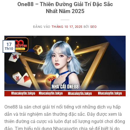
One88 – Thiên Đường Giải Trí Đặc Sắc
Nhất Năm 2025
ĐĂNG VÀO
THÁNG 10 17, 2025
BỞI
SEO
17
Th10
One88 là sân chơi giải trí nổi tiếng với những dịch vụ hấp
dẫn và trải nghiệm săn thưởng đặc sắc. Đây được xem là
thiên đường cá cược và luôn đạt số lượng người chơi đông
đảo. Tìm hiểu nội dung Nhacaiuytin chia sẻ để biết lý do