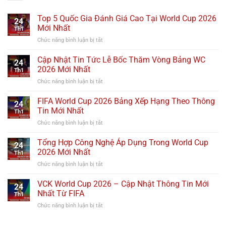
Top 5 Quốc Gia Đánh Giá Cao Tại World Cup 2026
24
Mới Nhất
Th1
Chức năng bình luận bị tắt
ở
Top
5
Cập Nhật Tin Tức Lễ Bốc Thăm Vòng Bảng WC
24
Quốc
2026 Mới Nhất
Th1
Gia
Chức năng bình luận bị tắt
ở
Đánh
Cập
Giá
Nhật
FIFA World Cup 2026 Bảng Xếp Hạng Theo Thông
Cao
24
Tin
Tại
Tin Mới Nhất
Th1
Tức
World
Chức năng bình luận bị tắt
ở
Lễ
Cup
FIFA
Bốc
2026
World
Tổng Hợp Công Nghệ Áp Dụng Trong World Cup
Thăm
Mới
24
Cup
Vòng
2026 Mới Nhất
Nhất
Th1
2026
Bảng
Chức năng bình luận bị tắt
ở
Bảng
WC
Tổng
Xếp
2026
Hợp
VCK World Cup 2026 – Cập Nhật Thông Tin Mới
Hạng
Mới
24
Công
Theo
Nhất Từ FIFA
Nhất
Th1
Nghệ
Thông
Chức năng bình luận bị tắt
ở
Áp
Tin
VCK
Dụng
Mới
World
Trong
Nhất