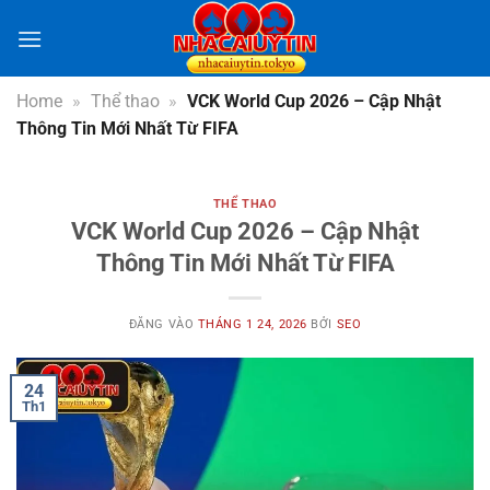
Bỏ
qua
nội
dung
Home
»
Thể thao
»
VCK World Cup 2026 – Cập Nhật
Thông Tin Mới Nhất Từ FIFA
THỂ THAO
VCK World Cup 2026 – Cập Nhật
Thông Tin Mới Nhất Từ FIFA
ĐĂNG VÀO
THÁNG 1 24, 2026
BỞI
SEO
24
Th1