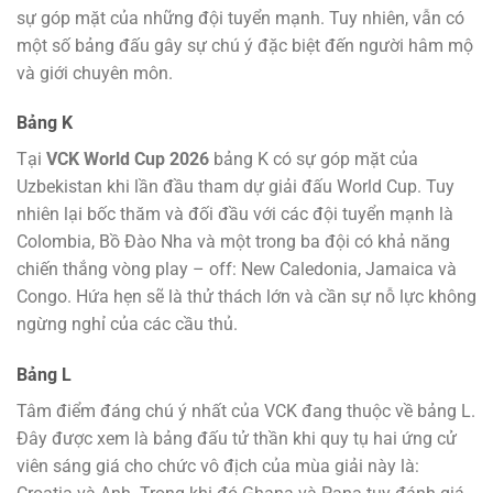
sự góp mặt của những đội tuyển mạnh. Tuy nhiên, vẫn có
một số bảng đấu gây sự chú ý đặc biệt đến người hâm mộ
và giới chuyên môn.
Bảng K
Tại
VCK World Cup 2026
bảng K có sự góp mặt của
Uzbekistan khi lần đầu tham dự giải đấu World Cup. Tuy
nhiên lại bốc thăm và đối đầu với các đội tuyển mạnh là
Colombia, Bồ Đào Nha và một trong ba đội có khả năng
chiến thắng vòng play – off: New Caledonia, Jamaica và
Congo. Hứa hẹn sẽ là thử thách lớn và cần sự nỗ lực không
ngừng nghỉ của các cầu thủ.
Bảng L
Tâm điểm đáng chú ý nhất của VCK đang thuộc về bảng L.
Đây được xem là bảng đấu tử thần khi quy tụ hai ứng cử
viên sáng giá cho chức vô địch của mùa giải này là: