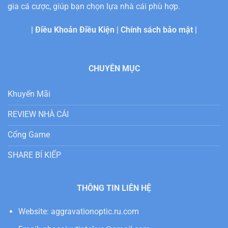
gia cá cược, giúp bạn chọn lựa nhà cái phù hợp.
|
Điều Khoản Điều Kiện
|
Chính sách bảo mật
|
CHUYÊN MỤC
Khuyến Mãi
REVIEW NHÀ CÁI
Cổng Game
SHARE BÍ KIẾP
THÔNG TIN LIÊN HỆ
Website:
aggravationoptic.ru.com