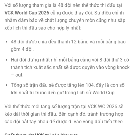
Với số lượng tham gia là 48 đội nên thể thức thi đấu tại
VCK World Cup 2026
cũng được thay đội. Sự điều chỉnh
nhằm đảm bảo về chất lượng chuyên môn cũng như sắp
xếp lịch thi đấu sao cho hợp lý nhất:
48 đội được chia đều thành 12 bảng và mỗi bảng bao
gồm 4 đội.
Hai đội đứng nhất nhì mỗi bảng cùng với 8 đội thứ 3 có
thành tích xuất sắc nhất sẽ được quyền vào vòng knock
– out.
Tổng số trận đấu sẽ được tăng lên 104, đây là con số
lớn nhất từ trước đến giờ trong lịch sử World Cup.
Với thể thức mới tăng số lượng trận tại VCK WC 2026 sẽ
kéo dài thời gian thi đấu. Bên cạnh đó, tránh trường hợp
các đội bắt tay nhau để được đi vào vòng đấu tiếp theo.