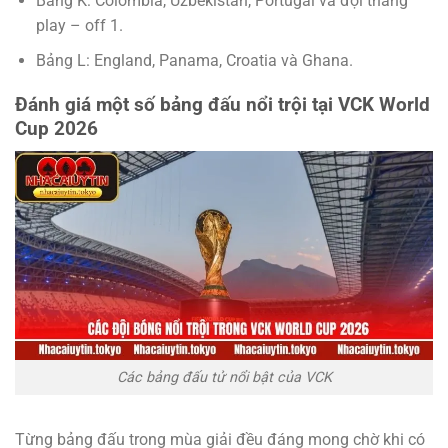
Bảng K: Colombia, Uzbekistan, Portugal và đội thắng
play – off 1.
Bảng L: England, Panama, Croatia và Ghana.
Đánh giá một số bảng đấu nổi trội tại VCK World
Cup 2026
Các bảng đấu tử nổi bật của VCK
Từng bảng đấu trong mùa giải đều đáng mong chờ khi có