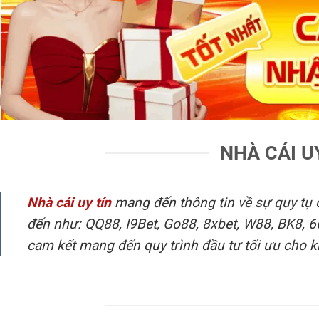
NHÀ CÁI U
Nhà cái uy tín
mang đến thông tin về sự quy tụ 
đến như: QQ88, I9Bet, Go88, 8xbet, W88, BK8,
cam kết mang đến quy trình đầu tư tối ưu cho 