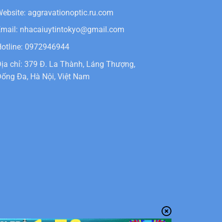
ebsite:
aggravationoptic.ru.com
mail:
nhacaiuytintokyo@gmail.com
otline: 0972946944
ịa chỉ: 379 Đ. La Thành, Láng Thượng,
ống Đa, Hà Nội, Việt Nam