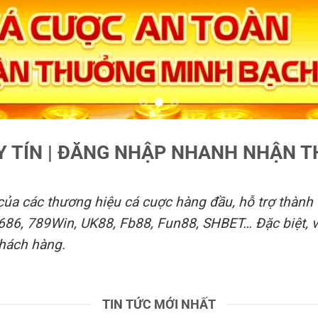
Y TÍN | ĐĂNG NHẬP NHANH NHẬN 
của các thương hiệu cá cuợc hàng đầu, hỗ trợ thành
 6686, 789Win, UK88, Fb88, Fun88, SHBET…
Đặc biệt, 
khách hàng.
TIN TỨC MỚI NHẤT