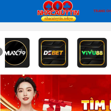
Bỏ
qua
TRANG C
nội
dung