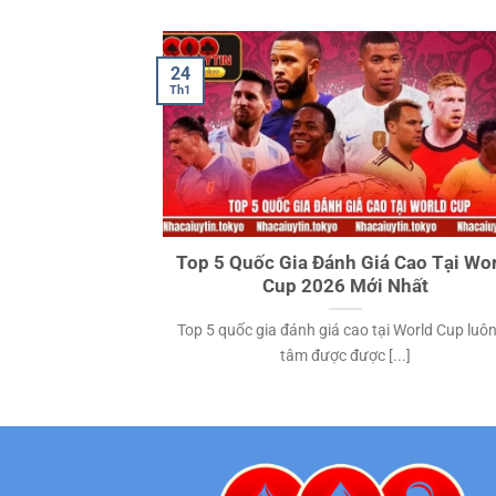
24
Th1
d Cup 2026 –
Top 5 Quốc Gia Đánh Giá Cao Tại Wo
hất
Cup 2026 Mới Nhất
26 được thiết kế
Top 5 quốc gia đánh giá cao tại World Cup luôn
[...]
tâm được được [...]