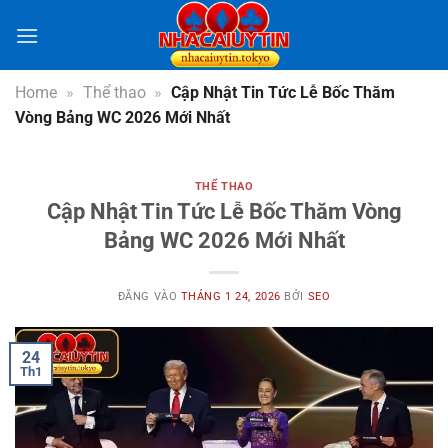
Bỏ
qua
nội
dung
Home
»
Thể thao
»
Cập Nhật Tin Tức Lễ Bốc Thăm
Vòng Bảng WC 2026 Mới Nhất
THỂ THAO
Cập Nhật Tin Tức Lễ Bốc Thăm Vòng
Bảng WC 2026 Mới Nhất
ĐĂNG VÀO
THÁNG 1 24, 2026
BỞI
SEO
24
Th1