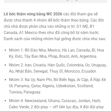
Lễ bốc thăm vòng bảng WC 2026
các đội tham gia sẽ
được chia thành 4 nhóm để bốc thăm theo bảng. Các đội
chủ nhà được phân chia vào những vị trí: D1 Mỹ, B1
Canada, A1 Mexico theo như đã công bố từ năm trước.
Danh sách của những nhóm hạt giống được chia như sau:
Nhóm 1: Bồ Đào Nha, Mexico, Hà Lan, Canada, Bỉ, Hoa
Kỳ, Đức, Tây Ban Nha, Pháp, Brazil, Anh, Argentina.
Nhóm 2: Iran, Croatia, Hàn Quốc, Colombia, Úc, Uruguay,
Áo, Nhật Bản, Senegal, Thuỵ Sĩ, Morocco, Ecuador.
Nhóm 3: Na Uy, Nam Phi, Bờ Biển Ngà, Ai Cập, Ả Rập Xê
Út, Panama, Qatar, Algeria, Uzbekistan, Scotland,
Tunisia, Paraguay.
Nhóm 4: Newzealand, Ghana, Curacao, Jordan, Haiti,
Cabo Verde, 2 đội play – off liên lục địa, 4 đội đội play