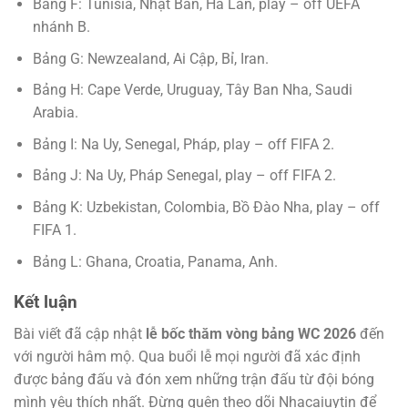
Bảng F: Tunisia, Nhật Bản, Hà Lan, play – off UEFA
nhánh B.
Bảng G: Newzealand, Ai Cập, Bỉ, Iran.
Bảng H: Cape Verde, Uruguay, Tây Ban Nha, Saudi
Arabia.
Bảng I: Na Uy, Senegal, Pháp, play – off FIFA 2.
Bảng J: Na Uy, Pháp Senegal, play – off FIFA 2.
Bảng K: Uzbekistan, Colombia, Bồ Đào Nha, play – off
FIFA 1.
Bảng L: Ghana, Croatia, Panama, Anh.
Kết luận
Bài viết đã cập nhật
lễ bốc thăm vòng bảng WC 2026
đến
với người hâm mộ. Qua buổi lễ mọi người đã xác định
được bảng đấu và đón xem những trận đấu từ đội bóng
mình yêu thích nhất. Đừng quên theo dõi Nhacaiuytin để