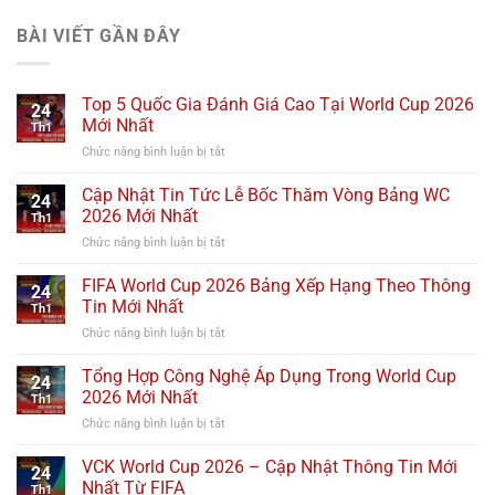
BÀI VIẾT GẦN ĐÂY
Top 5 Quốc Gia Đánh Giá Cao Tại World Cup 2026
24
Mới Nhất
Th1
Chức năng bình luận bị tắt
ở
Top
5
Cập Nhật Tin Tức Lễ Bốc Thăm Vòng Bảng WC
24
Quốc
2026 Mới Nhất
Th1
Gia
Chức năng bình luận bị tắt
ở
Đánh
Cập
Giá
Nhật
FIFA World Cup 2026 Bảng Xếp Hạng Theo Thông
Cao
24
Tin
Tại
Tin Mới Nhất
Th1
Tức
World
Chức năng bình luận bị tắt
ở
Lễ
Cup
FIFA
Bốc
2026
World
Tổng Hợp Công Nghệ Áp Dụng Trong World Cup
Thăm
Mới
24
Cup
Vòng
2026 Mới Nhất
Nhất
Th1
2026
Bảng
Chức năng bình luận bị tắt
ở
Bảng
WC
Tổng
Xếp
2026
Hợp
VCK World Cup 2026 – Cập Nhật Thông Tin Mới
Hạng
Mới
24
Công
Theo
Nhất Từ FIFA
Nhất
Th1