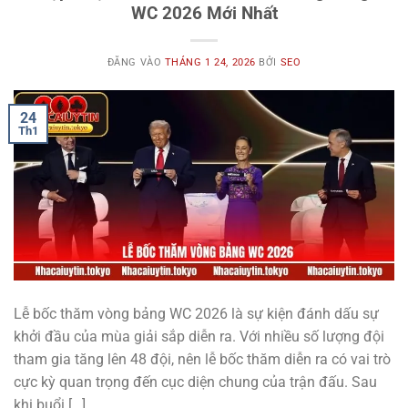
WC 2026 Mới Nhất
ĐĂNG VÀO
THÁNG 1 24, 2026
BỞI
SEO
24
Th1
Lễ bốc thăm vòng bảng WC 2026 là sự kiện đánh dấu sự
khởi đầu của mùa giải sắp diễn ra. Với nhiều số lượng đội
tham gia tăng lên 48 đội, nên lễ bốc thăm diễn ra có vai trò
cực kỳ quan trọng đến cục diện chung của trận đấu. Sau
khi buổi […]