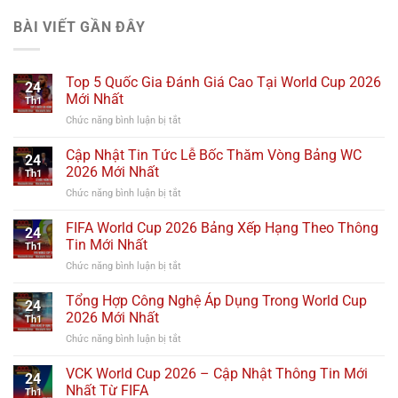
BÀI VIẾT GẦN ĐÂY
Top 5 Quốc Gia Đánh Giá Cao Tại World Cup 2026
24
Mới Nhất
Th1
Chức năng bình luận bị tắt
ở
Top
5
Cập Nhật Tin Tức Lễ Bốc Thăm Vòng Bảng WC
24
Quốc
2026 Mới Nhất
Th1
Gia
Chức năng bình luận bị tắt
ở
Đánh
Cập
Giá
Nhật
FIFA World Cup 2026 Bảng Xếp Hạng Theo Thông
Cao
24
Tin
Tại
Tin Mới Nhất
Th1
Tức
World
Chức năng bình luận bị tắt
ở
Lễ
Cup
FIFA
Bốc
2026
World
Tổng Hợp Công Nghệ Áp Dụng Trong World Cup
Thăm
Mới
24
Cup
Vòng
2026 Mới Nhất
Nhất
Th1
2026
Bảng
Chức năng bình luận bị tắt
ở
Bảng
WC
Tổng
Xếp
2026
Hợp
VCK World Cup 2026 – Cập Nhật Thông Tin Mới
Hạng
Mới
24
Công
Theo
Nhất Từ FIFA
Nhất
Th1