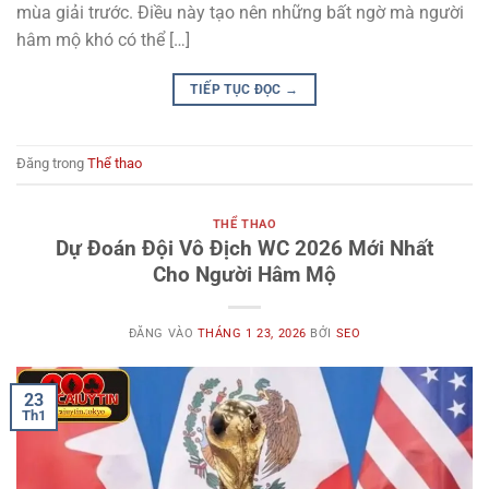
mùa giải trước. Điều này tạo nên những bất ngờ mà người
hâm mộ khó có thể […]
TIẾP TỤC ĐỌC
→
Đăng trong
Thể thao
THỂ THAO
Dự Đoán Đội Vô Địch WC 2026 Mới Nhất
Cho Người Hâm Mộ
ĐĂNG VÀO
THÁNG 1 23, 2026
BỞI
SEO
23
Th1