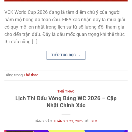
VCK World Cup 2026 đang là tâm điểm chú ý của người
hâm mộ bóng đá toàn cầu. FIFA xác nhận đây là mùa giải
có quy mô lớn nhất trong lịch sử từ số lượng đội tham gia
cho đến trận đấu. Đây là dấu mốc quan trọng khi thể thức
thi đấu cũng […]
TIẾP TỤC ĐỌC
→
Đăng trong
Thể thao
THỂ THAO
Lịch Thi Đấu Vòng Bảng WC 2026 – Cập
Nhật Chính Xác
ĐĂNG VÀO
THÁNG 1 23, 2026
BỞI
SEO