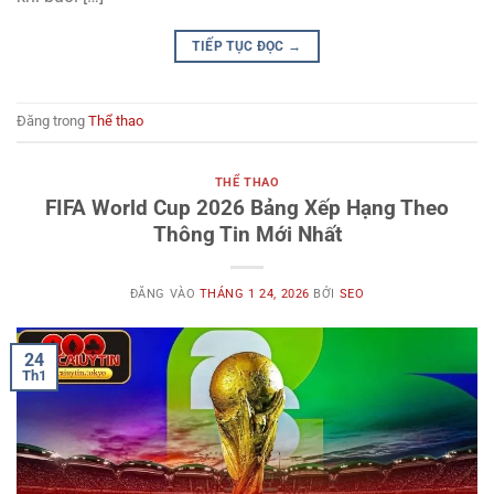
TIẾP TỤC ĐỌC
→
Đăng trong
Thể thao
THỂ THAO
FIFA World Cup 2026 Bảng Xếp Hạng Theo
Thông Tin Mới Nhất
ĐĂNG VÀO
THÁNG 1 24, 2026
BỞI
SEO
24
Th1