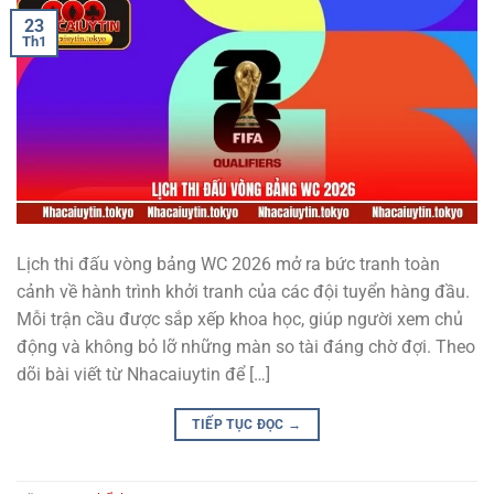
23
Th1
Lịch thi đấu vòng bảng WC 2026 mở ra bức tranh toàn
cảnh về hành trình khởi tranh của các đội tuyển hàng đầu.
Mỗi trận cầu được sắp xếp khoa học, giúp người xem chủ
động và không bỏ lỡ những màn so tài đáng chờ đợi. Theo
dõi bài viết từ Nhacaiuytin để […]
TIẾP TỤC ĐỌC
→