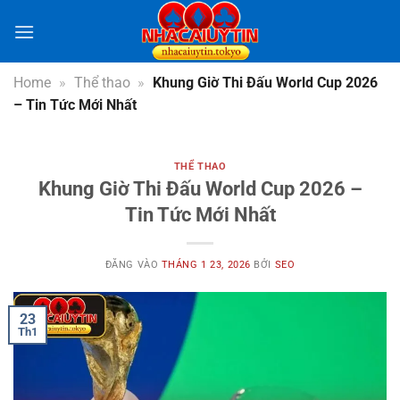
Bỏ
qua
nội
dung
Home
»
Thể thao
»
Khung Giờ Thi Đấu World Cup 2026
– Tin Tức Mới Nhất
THỂ THAO
Khung Giờ Thi Đấu World Cup 2026 –
Tin Tức Mới Nhất
ĐĂNG VÀO
THÁNG 1 23, 2026
BỞI
SEO
23
Th1