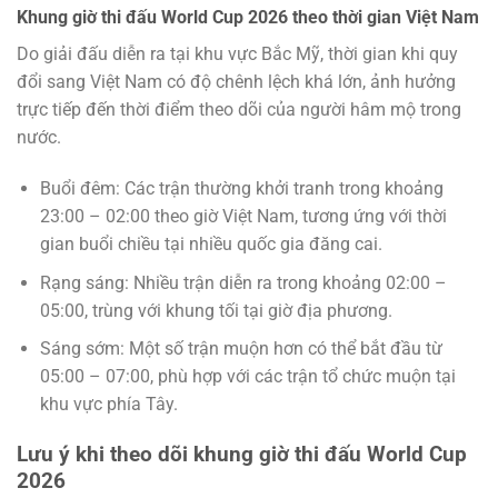
Khung giờ thi đấu World Cup 2026 theo thời gian Việt Nam
Do giải đấu diễn ra tại khu vực Bắc Mỹ, thời gian khi quy
đổi sang Việt Nam có độ chênh lệch khá lớn, ảnh hưởng
trực tiếp đến thời điểm theo dõi của người hâm mộ trong
nước.
Buổi đêm: Các trận thường khởi tranh trong khoảng
23:00 – 02:00 theo giờ Việt Nam, tương ứng với thời
gian buổi chiều tại nhiều quốc gia đăng cai.
Rạng sáng: Nhiều trận diễn ra trong khoảng 02:00 –
05:00, trùng với khung tối tại giờ địa phương.
Sáng sớm: Một số trận muộn hơn có thể bắt đầu từ
05:00 – 07:00, phù hợp với các trận tổ chức muộn tại
khu vực phía Tây.
Lưu ý khi theo dõi khung giờ thi đấu World Cup
2026